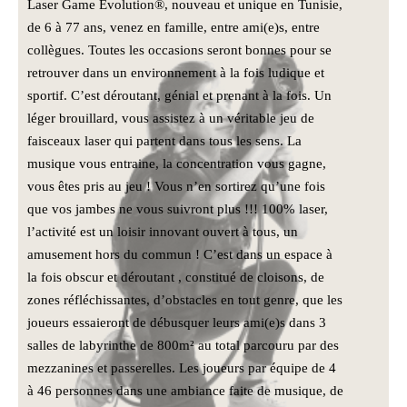
Laser Game Evolution®, nouveau et unique en Tunisie,
de 6 à 77 ans, venez en famille, entre ami(e)s, entre
collègues. Toutes les occasions seront bonnes pour se
retrouver dans un environnement à la fois ludique et
sportif. C’est déroutant, génial et prenant à la fois. Un
léger brouillard, vous assistez à un véritable jeu de
faisceaux laser qui partent dans tous les sens. La
musique vous entraine, la concentration vous gagne,
vous êtes pris au jeu ! Vous n’en sortirez qu’une fois
que vos jambes ne vous suivront plus !!! 100% laser,
l’activité est un loisir innovant ouvert à tous, un
amusement hors du commun ! C’est dans un espace à
la fois obscur et déroutant , constitué de cloisons, de
zones réfléchissantes, d’obstacles en tout genre, que les
joueurs essaieront de débusquer leurs ami(e)s dans 3
salles de labyrinthe de 800m² au total parcouru par des
mezzanines et passerelles. Les joueurs par équipe de 4
à 46 personnes dans une ambiance faite de musique, de