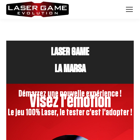
LASER GAME
LA MARSA
Démarrez une nouvelle expérience !
Visez l'émotion
Le jeu 100% Laser, le tester c'est l'adopter !