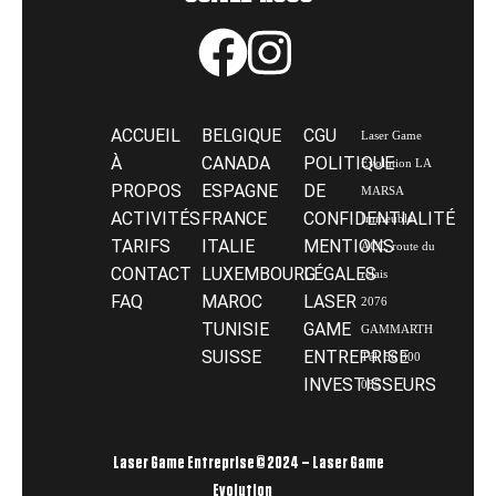
ACCUEIL
BELGIQUE
CGU
Laser Game
À
CANADA
POLITIQUE
Evolution LA
PROPOS
ESPAGNE
DE
MARSA
ACTIVITÉS
FRANCE
CONFIDENTIALITÉ
Immeuble،
TARIFS
ITALIE
MENTIONS
ACC, route du
CONTACT
LUXEMBOURG
LÉGALES
relais
FAQ
MAROC
LASER
2076
TUNISIE
GAME
GAMMARTH
SUISSE
ENTREPRISE
Tél: 56 300
INVESTISSEURS
085
Laser Game Entreprise © 2024 – Laser Game
Evolution